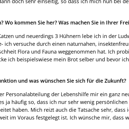
dann doch sehr einseitig, so dass ich mich nun bei de
ch? Wo kommen Sie her? Was machen Sie in Ihrer Frei
atzen und neuerdings 3 Hühnern lebe ich in der Lud
te- ich versuche durch einen naturnahen, insektenfr
chheit Flora und Fauna weggenommen hat. Ich probi
cke ich beispielswiese mein Brot selber und bevor ic
unktion und was wünschen Sie sich für die Zukunft?
n der Personalabteilung der Lebenshilfe mir ein ganz n
 ja häufig so, dass ich nur sehr wenig persönlichen 
itet haben. Mich reizt auch die Tatsache sehr, dass i
weit im Voraus festgelegt ist. Ich wünsche mir, dass 