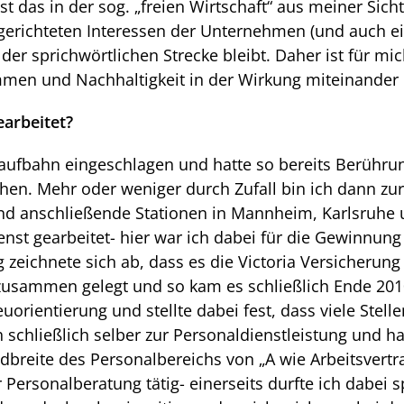
t das in der sog. „freien Wirtschaft“ aus meiner Sich
erichteten Interessen der Unternehmen (und auch ein
er sprichwörtlichen Strecke bleibt. Daher ist für mic
mmen und Nachhaltigkeit in der Wirkung miteinander i
earbeitet?
 Laufbahn eingeschlagen und hatte so bereits Berühr
en. Mehr oder weniger durch Zufall bin ich dann zur
nd anschließende Stationen in Mannheim, Karlsruhe
enst gearbeitet- hier war ich dabei für die Gewinnun
 zeichnete sich ab, dass es die Victoria Versicherun
zusammen gelegt und so kam es schließlich Ende 20
uorientierung und stellte dabei fest, dass viele Stell
h schließlich selber zur Personaldienstleistung und h
breite des Personalbereichs von „A wie Arbeitsvertra
er Personalberatung tätig- einerseits durfte ich dabei