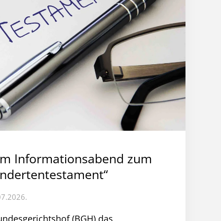
um Informationsabend zum
ndertentestament“
07.2026.
ndesgerichtshof (BGH) das