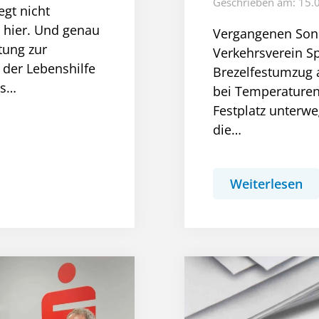
Geschrieben am: 15.
gt nicht
 hier. Und genau
Vergangenen Sonnt
tung zur
Verkehrsverein S
 der Lebenshilfe
Brezelfestumzug
Ps…
bei Temperaturen
Festplatz unterw
die…
Weiterlesen