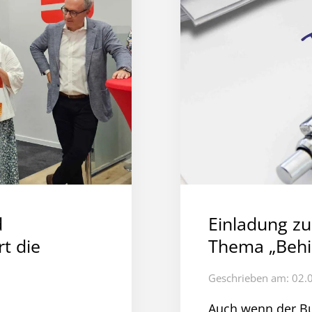
d
Einladung z
t die
Thema „Behi
Geschrieben am: 02.
Auch wenn der Bu