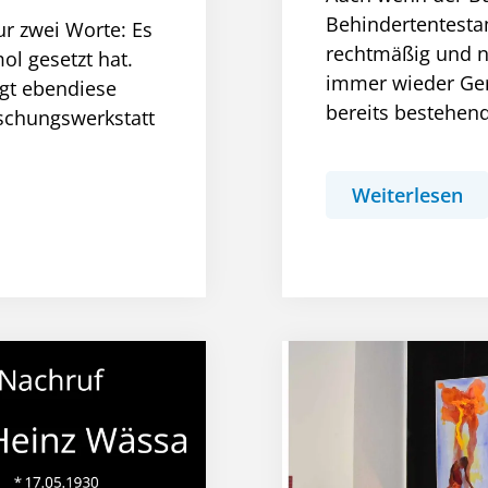
Behindertentesta
ur zwei Worte: Es
rechtmäßig und nic
mol gesetzt hat.
immer wieder Geri
igt ebendiese
bereits bestehen
rschungswerkstatt
Weiterlesen