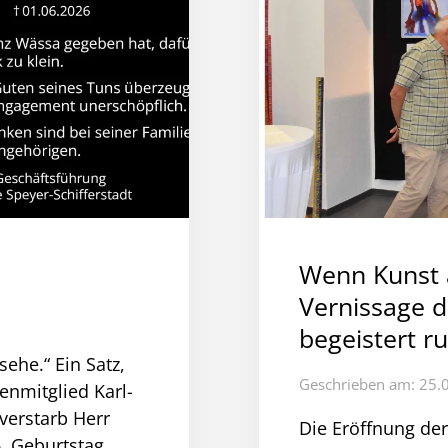
Wenn Kunst a
Vernissage d
begeistert r
ehe.“ Ein Satz,
Geschrieben am: 25.
nmitglied Karl-
verstarb Herr
Die Eröffnung der
. Geburtstag.