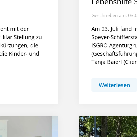
Lebenshilfe 
Geschrieben am: 03.
eht mit der
Am 23. Juli fand i
klar Stellung zu
Speyer-Schifferst
skürzungen, die
ISGRO Agenturgru
die Kinder- und
(Geschäftsführun
Tanja Baierl (Clie
Weiterlesen