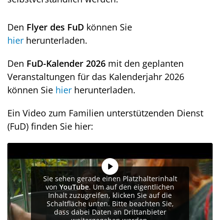
Den
Flyer des FuD
können Sie
hier
herunterladen.
Den
FuD-Kalender 2026
mit den geplanten
Veranstaltungen für das Kalenderjahr 2026
können Sie
hier
herunterladen.
Ein Video zum Familien unterstützenden Dienst
(FuD) finden Sie hier:
Sie sehen gerade einen Platzhalterinhalt
von
YouTube
. Um auf den eigentlichen
Inhalt zuzugreifen, klicken Sie auf die
Schaltfläche unten. Bitte beachten Sie,
dass dabei Daten an Drittanbieter