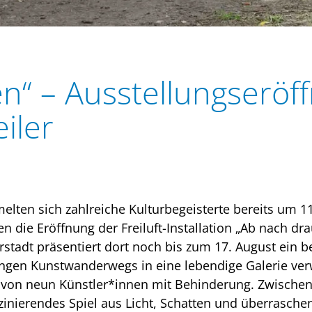
n“ – Ausstellungseröf
iler
lten sich zahlreiche Kulturbegeisterte bereits um 11
e Eröffnung der Freiluft-Installation „Ab nach drauß
stadt präsentiert dort noch bis zum 17. August ein b
angen Kunstwanderwegs in eine lebendige Galerie ver
 von neun Künstler*innen mit Behinderung. Zwische
zinierendes Spiel aus Licht, Schatten und überrasche