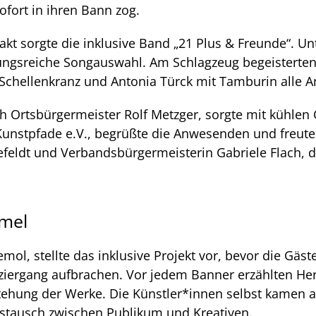
fort in ihren Bann zog.
akt sorgte die inklusive Band „21 Plus & Freunde“. U
ungsreiche Songauswahl. Am Schlagzeug begeisterten
 Schellenkranz und Antonia Türck mit Tamburin alle
ch Ortsbürgermeister Rolf Metzger, sorgte mit kühlen
n Kunstpfade e.V., begrüßte die Anwesenden und freu
feldt und Verbandsbürgermeisterin Gabriele Flach, die
mmel
olemol, stellte das inklusive Projekt vor, bevor die 
iergang aufbrachen. Vor jedem Banner erzählten Her
tehung der Werke. Die Künstler*innen selbst kamen 
stausch zwischen Publikum und Kreativen.